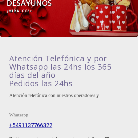
DESAYUNOS
¡MIRALOS!
Atención Telefónica y por
Whatsapp las 24hs los 365
días del año
Pedidos las 24hs
Atención telefónica con nuestros operadores y
Whatsapp
+5491137766322