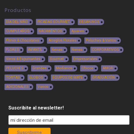
Productos
DÍA DEL NIÑO
PICADAS GOURMET
DESAYUNOS
CUMPLEAÑOS
NACIMIENTOS
Ajuares
Flores & Chocolates
Arreglos Florales
Peluches & Varios
FLORES
INFANTIL
Nenas
Nenes
CORPORATIVOS
Vinos & Espumantes
Gourmet
Empresariales
PELUCHES
Grandes
Medianos
Chicos
AMOR
TORTAS
GLOBOS
EQUIPOS DE MATE
GRADUACIÓN
ADICIONALES
Varios
Suscribite al newsletter!