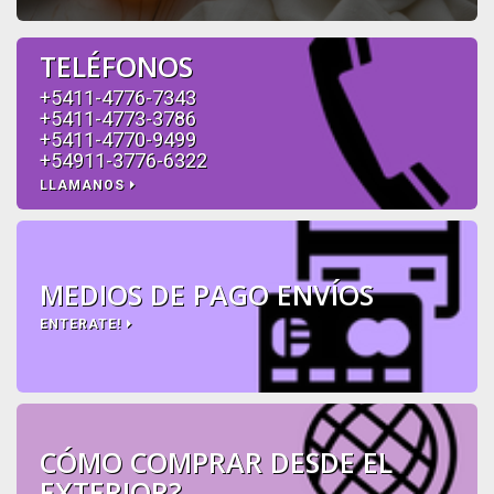
TELÉFONOS
+5411-4776-7343
+5411-4773-3786
+5411-4770-9499
+54911-3776-6322
LLAMANOS
MEDIOS DE PAGO ENVÍOS
ENTERATE!
CÓMO COMPRAR DESDE EL
EXTERIOR?