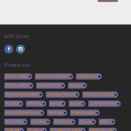
Gift Store
Productos
DÍA DEL NIÑO
PICADAS GOURMET
DESAYUNOS
CUMPLEAÑOS
NACIMIENTOS
Ajuares
Flores & Chocolates
Arreglos Florales
Peluches & Varios
FLORES
INFANTIL
Nenas
Nenes
CORPORATIVOS
Vinos & Espumantes
Gourmet
Empresariales
PELUCHES
Grandes
Medianos
Chicos
AMOR
TORTAS
GLOBOS
EQUIPOS DE MATE
GRADUACIÓN