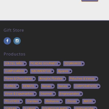
Gift Store
Productos
DÍA DEL NIÑO
PICADAS GOURMET
DESAYUNOS
CUMPLEAÑOS
NACIMIENTOS
Ajuares
Flores & Chocolates
Arreglos Florales
Peluches & Varios
FLORES
INFANTIL
Nenas
Nenes
CORPORATIVOS
Vinos & Espumantes
Gourmet
Empresariales
PELUCHES
Grandes
Medianos
Chicos
AMOR
TORTAS
GLOBOS
EQUIPOS DE MATE
GRADUACIÓN