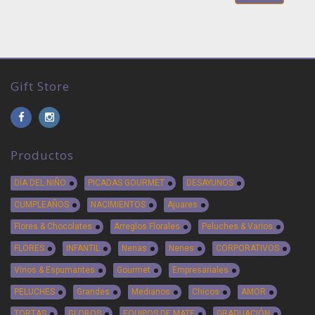
Gift Store
Productos
DÍA DEL NIÑO
PICADAS GOURMET
DESAYUNOS
CUMPLEAÑOS
NACIMIENTOS
Ajuares
Flores & Chocolates
Arreglos Florales
Peluches & Varios
FLORES
INFANTIL
Nenas
Nenes
CORPORATIVOS
Vinos & Espumantes
Gourmet
Empresariales
PELUCHES
Grandes
Medianos
Chicos
AMOR
TORTAS
GLOBOS
EQUIPOS DE MATE
GRADUACIÓN