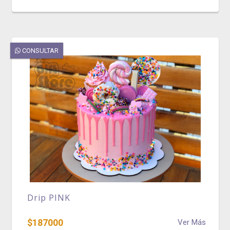
CONSULTAR
Drip PINK
$187000
Ver Más