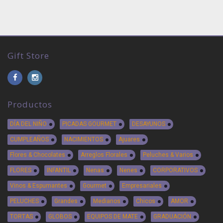
Gift Store
Productos
DÍA DEL NIÑO
PICADAS GOURMET
DESAYUNOS
CUMPLEAÑOS
NACIMIENTOS
Ajuares
Flores & Chocolates
Arreglos Florales
Peluches & Varios
FLORES
INFANTIL
Nenas
Nenes
CORPORATIVOS
Vinos & Espumantes
Gourmet
Empresariales
PELUCHES
Grandes
Medianos
Chicos
AMOR
TORTAS
GLOBOS
EQUIPOS DE MATE
GRADUACIÓN