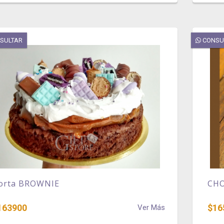
SULTAR
CONSU
orta BROWNIE
CH
163900
$16
Ver Más