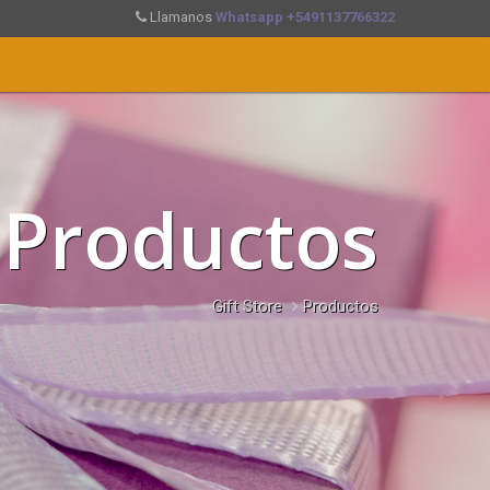
Llamanos
Whatsapp +5491137766322
Productos
Gift Store
Productos