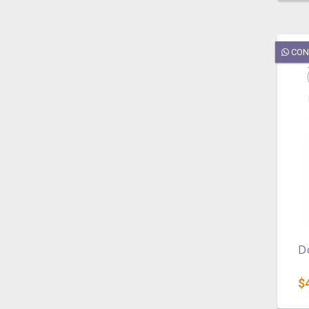
CON
D
$