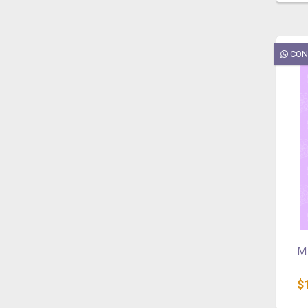
CON
M
$