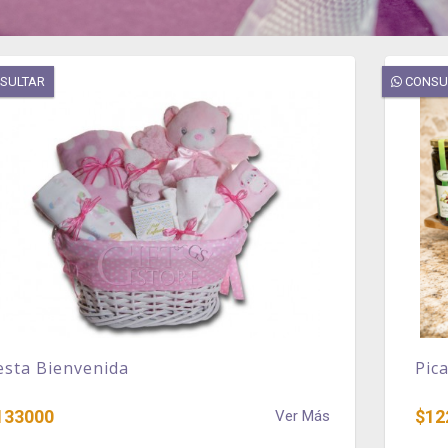
SULTAR
CONSU
esta Bienvenida
Pic
133000
$12
Ver Más