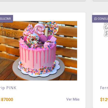
SULTAR
CONSU
rip PINK
Fer
187000
$12
Ver Más