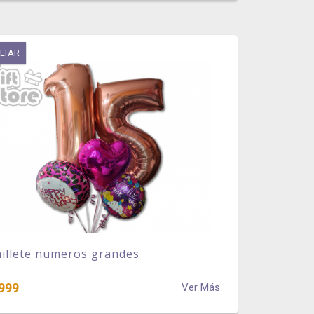
LTAR
illete numeros grandes
999
Ver Más