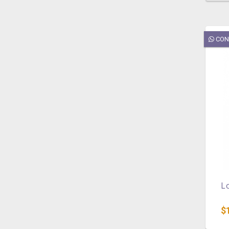
CON
L
$