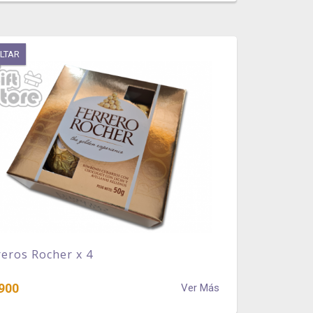
LTAR
reros Rocher x 4
900
Ver Más