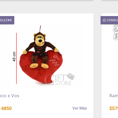
SULTAR
CONSU
oco x Vos
Ram
14850
$57
Ver Más