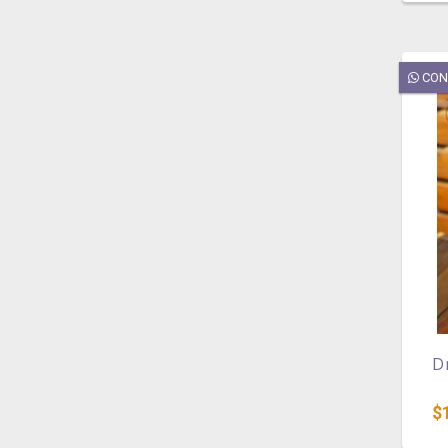
CON
D
$