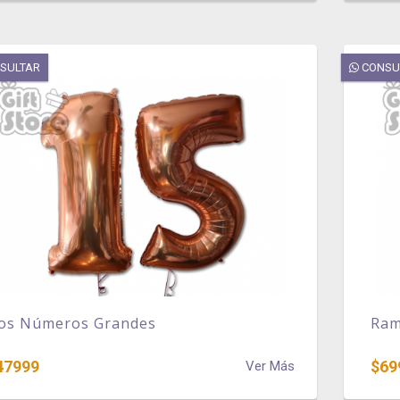
SULTAR
CONSU
os Números Grandes
Ram
47999
$69
Ver Más