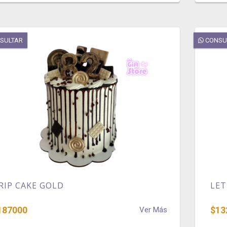
SULTAR
CONSU
RIP CAKE GOLD
LET
187000
$13
Ver Más