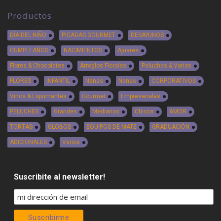
Productos
DÍA DEL NIÑO
PICADAS GOURMET
DESAYUNOS
CUMPLEAÑOS
NACIMIENTOS
Ajuares
Flores & Chocolates
Arreglos Florales
Peluches & Varios
FLORES
INFANTIL
Nenas
Nenes
CORPORATIVOS
Vinos & Espumantes
Gourmet
Empresariales
PELUCHES
Grandes
Medianos
Chicos
AMOR
TORTAS
GLOBOS
EQUIPOS DE MATE
GRADUACIÓN
ADICIONALES
Varios
Suscribite al newsletter!