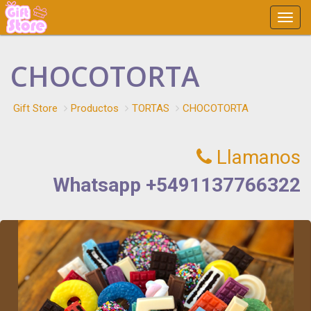
Main
Menu
CHOCOTORTA
Gift Store
Productos
TORTAS
CHOCOTORTA
Llamanos
Whatsapp +5491137766322