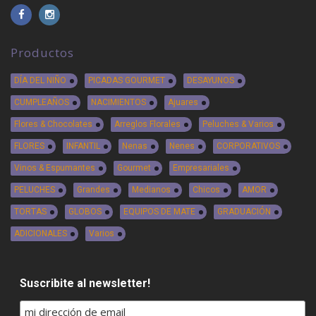
Productos
DÍA DEL NIÑO
PICADAS GOURMET
DESAYUNOS
CUMPLEAÑOS
NACIMIENTOS
Ajuares
Flores & Chocolates
Arreglos Florales
Peluches & Varios
FLORES
INFANTIL
Nenas
Nenes
CORPORATIVOS
Vinos & Espumantes
Gourmet
Empresariales
PELUCHES
Grandes
Medianos
Chicos
AMOR
TORTAS
GLOBOS
EQUIPOS DE MATE
GRADUACIÓN
ADICIONALES
Varios
Suscribite al newsletter!